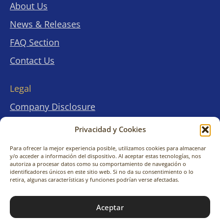
About Us
News & Releases
FAQ Section
Contact Us
Legal
Company Disclosure
Terms & Conditions
Privacidad y Cookies
Privacy Statements
Para ofrecer la mejor experiencia posible, utilizamos cookies para almacenar
y/o acceder a información del dispositivo. Al aceptar estas tecnologías, nos
Cookies Policies
autoriza a procesar datos como su comportamiento de navegación o
identificadores únicos en este sitio web. Si no da su consentimiento o lo
Privac
Privac
retira, algunas características y funciones podrían verse afectadas.
y
y
© 2026 KimitoNara Travel Co., Ltd. All rights
Cookie
Cookie
Aceptar
reserved.