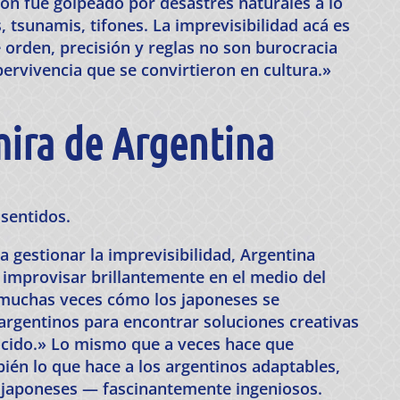
apón fue golpeado por desastres naturales a lo
, tsunamis, tifones. La imprevisibilidad acá es
 orden, precisión y reglas no son burocracia
pervivencia que se convirtieron en cultura.»
ira de Argentina
 sentidos.
 gestionar la imprevisibilidad, Argentina
 improvisar brillantemente en el medio del
i muchas veces cómo los japoneses se
 argentinos para encontrar soluciones creativas
ocido.» Lo mismo que a veces hace que
bién lo que hace a los argentinos adaptables,
 japoneses — fascinantemente ingeniosos.