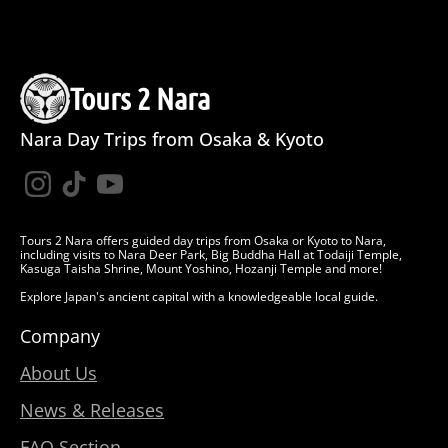
Privacy & Cookies
Tours 2 Nara
To provide the best experiences, we use technologies like cookies to store
and/or access device information. Consenting to these technologies will allow
Nara Day Trips from Osaka & Kyoto
us to process data such as browsing behavior or unique IDs on this site. Not
consenting or withdrawing consent, may adversely affect certain features and
functions.
Accept
Tours 2 Nara offers guided day trips from Osaka or Kyoto to Nara,
including visits to Nara Deer Park, Big Buddha Hall at Todaiji Temple,
Kasuga Taisha Shrine, Mount Yoshino, Hozanji Temple and more!
Cookie Policies
Privacy Statements
Company Disclosure
Explore Japan's ancient capital with a knowledgeable local guide.
Company
About Us
News & Releases
FAQ Section