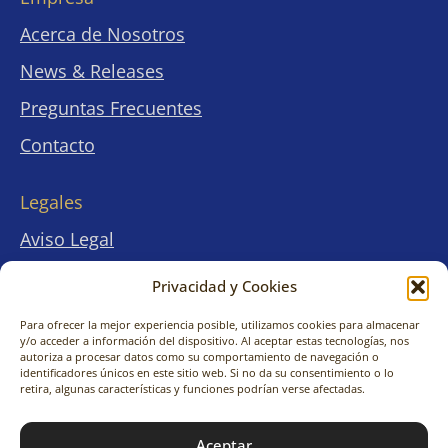
Acerca de Nosotros
News & Releases
Preguntas Frecuentes
Contacto
Legales
Aviso Legal
Términos y condiciones
Privacidad y Cookies
Políticas de Privacidad
Privac
Privac
Para ofrecer la mejor experiencia posible, utilizamos cookies para almacenar
y/o acceder a información del dispositivo. Al aceptar estas tecnologías, nos
y
y
Políticas de Cookies
autoriza a procesar datos como su comportamiento de navegación o
Cookie
Cookie
identificadores únicos en este sitio web. Si no da su consentimiento o lo
retira, algunas características y funciones podrían verse afectadas.
© 2026 KimitoNara Travel Co., Ltd. All rights
Aceptar